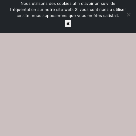
Nous utilisons des cookies afin d'avoir un suivi de
fréquentation sur notre site web. Si vous continuez à utiliser
ce site, nous supposerons que vous en êtes satisfait.
OK
BASALT ouvre la galerie d’expositions
Daphne Oram aux publics de mars à
novembre.
Archives
Qui sommes nous ?
Visiter
Mécénat
Politique de cookies (UE)
Mentions légales