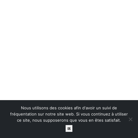
Archives
Qui sommes nous ?
Visiter
Mécénat
Politique de cookies (UE)
Mentions légales
BASALT
66-68 Canal Saint-Martin
La Longère
35700 Rennes
T. 07 83 40 53 03
Nous utilisons des cookies afin d'avoir un suivi de
fréquentation sur notre site web. Si vous continuez à utiliser
ce site, nous supposerons que vous en êtes satisfait.
OK
©
2026 BASALT